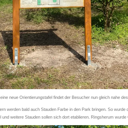
 eine neue Orientierungstafel findet der Besucher nun gleich nahe d
rn werden bald auch Stauden Farbe in den Park bringen. So wurde da
el und weitere Stauden sollen sich dort etablieren. Ringsherum wurde